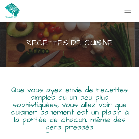
D
É
P
L
I
RECETTES DE CUISINE
E
R
L
A
N
A
V
I
Que vous ayez envie de recettes
G
simples ou un peu plus
A
sophistiquées, vous allez voir que
T
cuisiner sainement est un plaisir à
I
O
la portée de chacun, même des
N
gens pressés